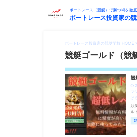
ボートレース（競艇）で勝つ術を徹底
ボートレース投資家の競
ボートレース投資家の競艇学校 HOME
競艇ゴールド（競艇
競
2
マ
げ
競
ル
【