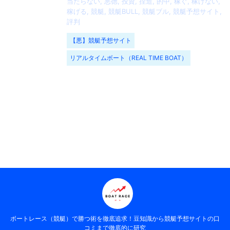
当たらない
,
悪徳
,
投資
,
捏造
,
的中
,
稼ぐ
,
稼げない
,
稼げる
,
競艇
,
競艇BULL
,
競艇ブル
,
競艇予想サイト
,
評判
【悪】競艇予想サイト
リアルタイムボート（REAL TIME BOAT）
ボートレース（競艇）で勝つ術を徹底追求！豆知識から競艇予想サイトの口
コミまで徹底的に研究