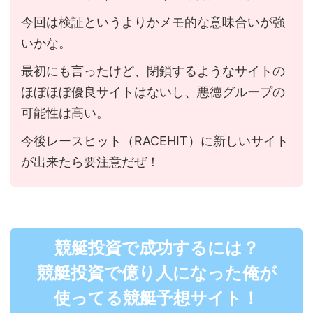
今回は検証というよりかメモ的な意味合いが強
いかな。
最初にも言ったけど、閉鎖するようなサイトの
ほぼほぼ優良サイトはないし、悪徳グループの
可能性は高い。
今後レースヒット（RACEHIT）に新しいサイト
が出来たら要注意だぜ！
競艇投資
で
成功
するには？
競艇投資
で億り人になった俺が
使ってる競艇予想サイト！