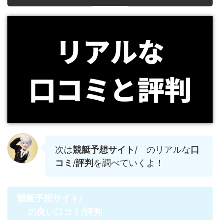
次は
競艇予想サイト
/ のリアルな
口
コミ
/
評判
を調べていくよ！
競艇予想サイト
/
の
良い口コミ
/
評判