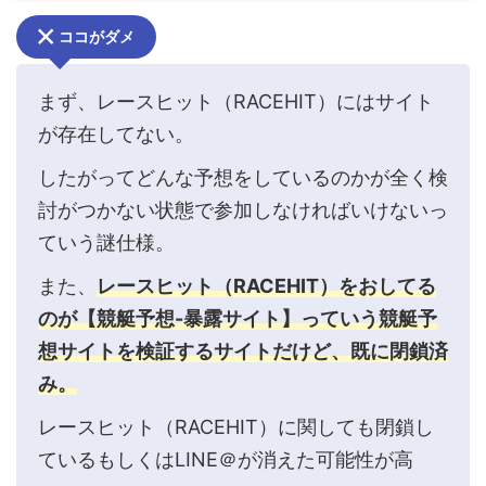
ココがダメ
まず、レースヒット（RACEHIT）にはサイト
が存在してない。
したがってどんな予想をしているのかが全く検
討がつかない状態で参加しなければいけないっ
ていう謎仕様。
また、
レースヒット（RACEHIT）をおしてる
のが
【
競艇予想-暴露サイト】
っていう競艇予
想サイ
トを検証するサイトだけど、既に閉鎖済
み。
レースヒット（RACEHIT）に関しても閉鎖し
ているもしくはLINE＠が消えた可能性が高