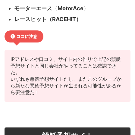
モーターエース
（
MotorAce
）
レースヒット（RACEHIT）
ココに注意
IPアドレスや口コミ、サイト内の作りで上記の競艇
予想サイトと同じ会社がやってることは確認でき
た。
いずれも悪徳予想サイトだし、またこのグループか
ら新たな悪徳予想サイトが生まれる可能性があるか
ら要注意だ！