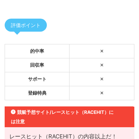
評価ポイント
的中率
✕
回収率
✕
サポート
✕
登録特典
✕
競艇予想サイト/レースヒット（RACEHIT）に
は注意
レースヒット（RACEHIT）の内容以上だ！