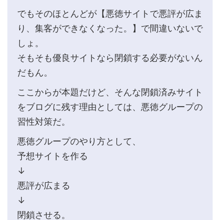
でもそのほとんどが【悪徳サイトで悪評が広ま
り、集客ができなくなった。】で間違いないで
しょ。
そもそも優良サイトなら閉鎖する必要がないん
だもん。
ここからが本題だけど、そんな閉鎖済みサイト
をブログに残す理由としては、悪徳グループの
習性対策だ。
悪徳グループのやり方として、
予想サイトを作る
↓
悪評が広まる
↓
閉鎖させる。