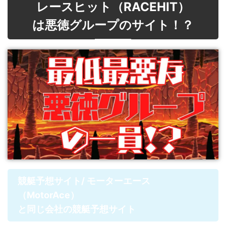
レースヒット（RACEHIT）
は
悪徳グループ
の
サイト
！？
競艇予想サイト
/
モーターエース
（MotorAce）
と同じ会社の
競艇予想サイト