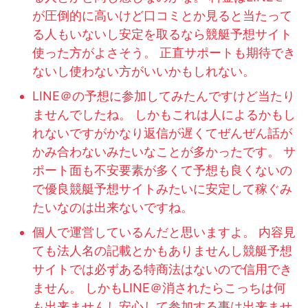
が圧倒的に高いけど口コミとか見ると当たって
る人もいないし安定を取るなら競艇予想サイト
使った方がよさそう。 正直サポートも期待でき
ないし使わない方がいいかもしれない。
LINE＠の予想に参加してみたんですけど当たり
ませんでしたね。 しかもこれは人によるかもし
れないですがかなり返信が遅くてぜんぜん話が
かみ合わないみたいなことが多かったです。 サ
ポート面も不安要素が多くて予想も良くないの
で優良競艇予想サイトみたいに安定して稼ぐみ
たいなのは出来ないですね。
個人で運営しているんだと思いますよ。 内容見
ても法人名の記載とかもありませんし競艇予想
サイトでは必ずある特商法はないので信用でき
ません。 しかもLINE＠消されたらこっちは何
も出来ませんし安心して参加する事は出来ませ