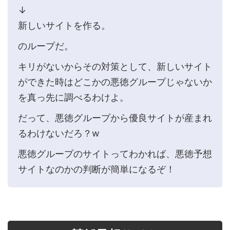
↓
新しいサイトを作る。
のループだ。
キリがないからその対策として、新しいサイト
ができた時はどこかの悪徳グループじゃないか
を真っ先に調べるわけよ。
だって、悪徳グループから優良サイトが産まれ
るわけないだろ？w
悪徳グループのサイトってわかれば、悪徳予想
サイトなのかの判断が簡単になるぞ！