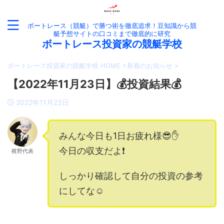
ボートレース（競艇）で勝つ術を徹底追求！豆知識から競
艇予想サイトの口コミまで徹底的に研究
ボートレース投資家の競艇学校
ボートレース投資家の競艇学校 HOME
>
新着のお知らせ
>
【2022年11月23日】💰投資結果💰
2022年11月23日
みんな今日も1日お疲れ様😎✋
今日の収支だよ❗️
梶野代表
しっかり確認して自分の投資の参考
にしてな☺️