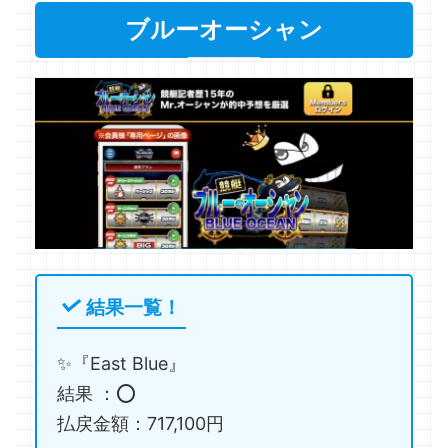
ブルーオーシャン
結果一覧！
✨『East Blue』
結果 ：⭕️
払戻金額：717,100円