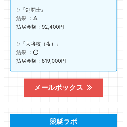
✨『剣闘士』
結果 ：🔺
払戻金額：92,400円
✨『大将校（夜）』
結果 ：⭕️
払戻金額：819,000円
メールボックス
競艇ラボ