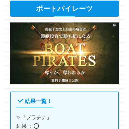
ボートパイレーツ
結果一覧！
✨『プラチナ』
結果 ：⭕️